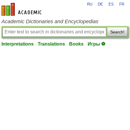
RU
DE
ES
FR
en-academic.com
Academic Dictionaries and Encyclopedias
Search!
Interpretations
Translations
Books
Игры ⚽