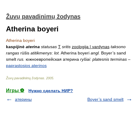
Žuvų pavadinimų žodynas
Atherina boyeri
Atherina boyeri
kaspijinė
aterina
statusas
T
sritis
zoologija | vardynas
taksono
rangas
rūšis
atitikmenys
:
lot.
Atherina boyeri
angl.
Boyer’s sand
smelt
rus.
южноевропейская атерина
ryšiai
:
platesnis terminas
–
paprastosios aterinos
Žuvų pavadinimų žodynas
.
2005
.
Игры ⚽
Нужно сделать НИР?
атерины
Boyer’s sand smelt