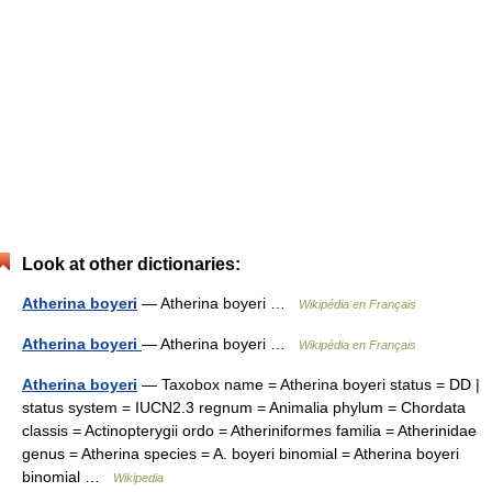
Look at other dictionaries:
Atherina boyeri
— Atherina boyeri …
Wikipédia en Français
Atherina boyeri
— Atherina boyeri …
Wikipédia en Français
Atherina boyeri
— Taxobox name = Atherina boyeri status = DD |
status system = IUCN2.3 regnum = Animalia phylum = Chordata
classis = Actinopterygii ordo = Atheriniformes familia = Atherinidae
genus = Atherina species = A. boyeri binomial = Atherina boyeri
binomial …
Wikipedia