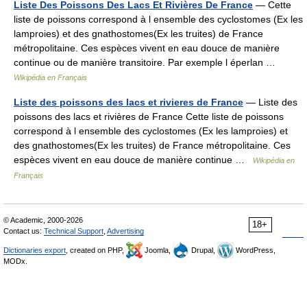
Liste Des Poissons Des Lacs Et Rivières De France
— Cette
liste de poissons correspond à l ensemble des cyclostomes (Ex les
lamproies) et des gnathostomes(Ex les truites) de France
métropolitaine. Ces espèces vivent en eau douce de manière
continue ou de manière transitoire. Par exemple l éperlan …
Wikipédia en Français
Liste des poissons des lacs et rivieres de France
— Liste des
poissons des lacs et rivières de France Cette liste de poissons
correspond à l ensemble des cyclostomes (Ex les lamproies) et
des gnathostomes(Ex les truites) de France métropolitaine. Ces
espèces vivent en eau douce de manière continue …
Wikipédia en
Français
© Academic, 2000-2026
18+
Contact us:
Technical Support
,
Advertising
Dictionaries export
, created on PHP,
Joomla,
Drupal,
WordPress,
MODx.